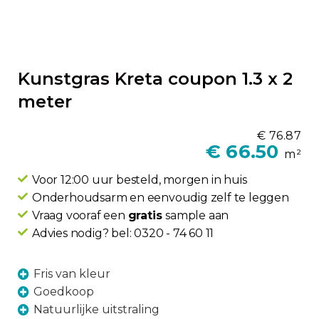
Ga
naar
het
begin
Kunstgras Kreta coupon 1.3 x 2
van
de
meter
afbeeldingen-
gallerij
€ 76.87
€ 66.50
m²
Voor 12:00 uur besteld, morgen in huis
Onderhoudsarm en eenvoudig zelf te leggen
Vraag vooraf een
gratis
sample aan
Advies nodig? bel: 0320 - 74 60 11
Fris van kleur
Goedkoop
Natuurlijke uitstraling